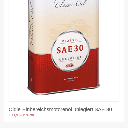
Oldie-Einbereichsmotorenöl unlegiert SAE 30
Preisspanne:
€
11,90
–
€
39,90
€11,90
bis
€39,90