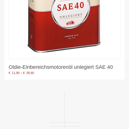
Oldie-Einbereichsmotorenöl unlegiert SAE 40
Preisspanne:
€
11,90
–
€
39,90
€11,90
bis
€39,90