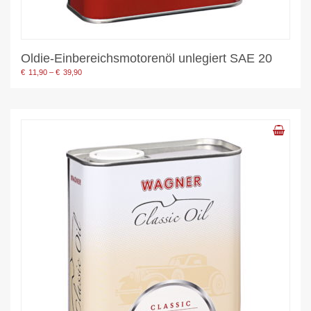
Oldie-Einbereichsmotorenöl unlegiert SAE 20
Preisspanne:
€
11,90
–
€
39,90
€11,90
bis
€39,90