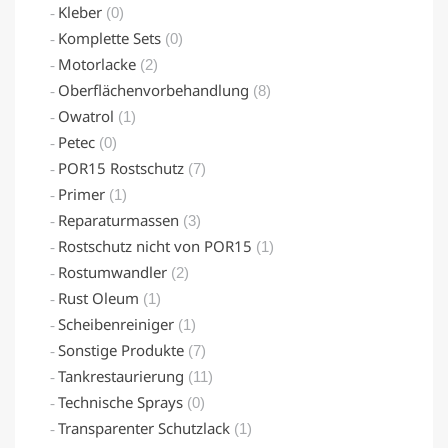
Kleber
(0)
Komplette Sets
(0)
Motorlacke
(2)
Oberflächenvorbehandlung
(8)
Owatrol
(1)
Petec
(0)
POR15 Rostschutz
(7)
Primer
(1)
Reparaturmassen
(3)
Rostschutz nicht von POR15
(1)
Rostumwandler
(2)
Rust Oleum
(1)
Scheibenreiniger
(1)
Sonstige Produkte
(7)
Tankrestaurierung
(11)
Technische Sprays
(0)
Transparenter Schutzlack
(1)