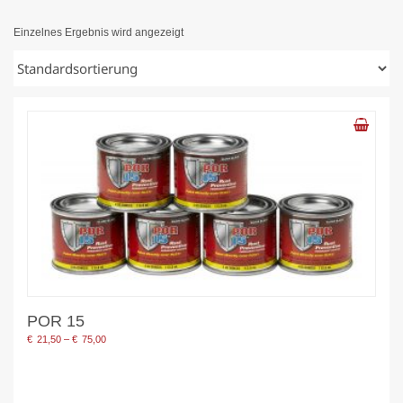
Einzelnes Ergebnis wird angezeigt
POR 15
Preisspanne:
€
21,50
–
€
75,00
€21,50
bis
€75,00