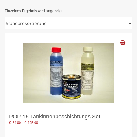
Einzelnes Ergebnis wird angezeigt
POR 15 Tankinnenbeschichtungs Set
Preisspanne:
€
54,00
–
€
125,00
€54,00
bis
€125,00