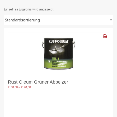
Einzelnes Ergebnis wird angezeigt
Rust Oleum Grüner Abbeizer
Preisspanne:
€
30,00
–
€
90,00
€30,00
bis
€90,00