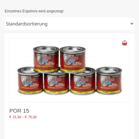
Einzelnes Ergebnis wird angezeigt
POR 15
Preisspanne:
€
21,50
–
€
75,00
€21,50
bis
€75,00