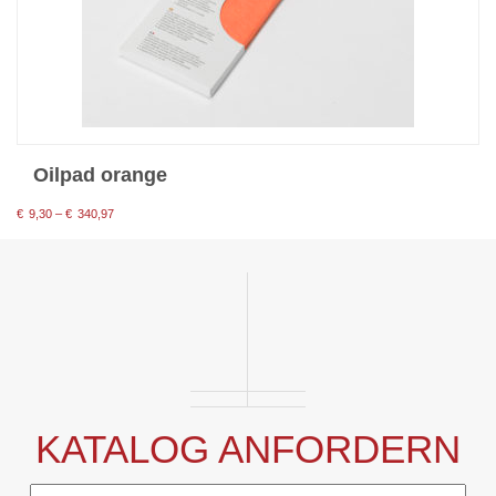
Oilpad orange
Preisspanne:
€
9,30
–
€
340,97
€9,30
bis
€340,97
KATALOG ANFORDERN