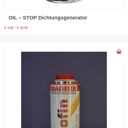
OIL – STOP Dichtungsgenerator
Preisspanne:
€
9,90
–
€
59,90
€9,90
bis
€59,90