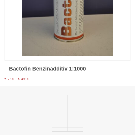
Bactofin Benzinadditiv 1:1000
Preisspanne:
€
7,90
–
€
49,90
€7,90
bis
€49,90