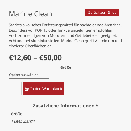
Marine Clean
Zurück zum Shop
Starkes alkalisches Entfettungsmittel für nachfolgende Anstriche.
Besonders vor POR 15 oder Tankversiegelungen empfohlen.
Auch zum reinigen von Motoren- und Getriebeteilen geeignet.
Achtung bei Aluminiumteilen. Marine Clean greift Aluminium und
eloxierte Oberflächen an.
Preisspanne:
€
12,60
–
€
50,00
€12,60
Größe
bis
Marine
€50,00
In den Warenkorb
Clean
Menge
Zusätzliche Informationen
Größe
1 Liter
,
250 ml