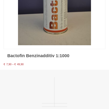
Bactofin Benzinadditiv 1:1000
Preisspanne:
€
7,90
–
€
49,90
€7,90
bis
€49,90