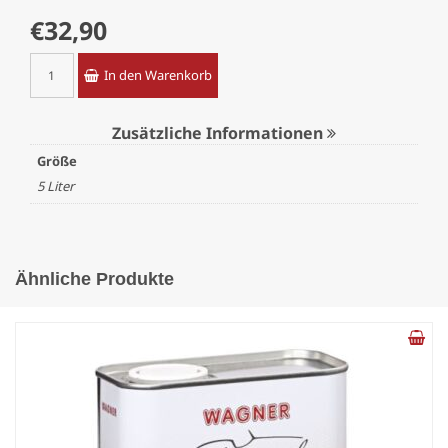
€
32,90
2
In den Warenkorb
T
Öl
Super
T
Zusätzliche Informationen
classic
Menge
Größe
5 Liter
Ähnliche Produkte