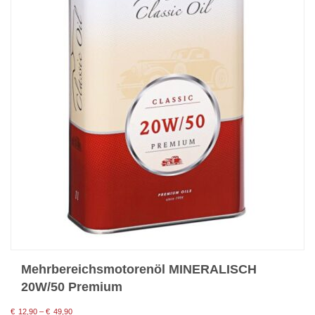
Mehrbereichsmotorenöl MINERALISCH
20W/50 Premium
Preisspanne:
€
12,90
–
€
49,90