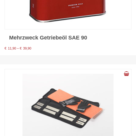
Mehrzweck Getriebeöl SAE 90
Preisspanne:
€
11,90
–
€
39,90
€11,90
bis
€39,90