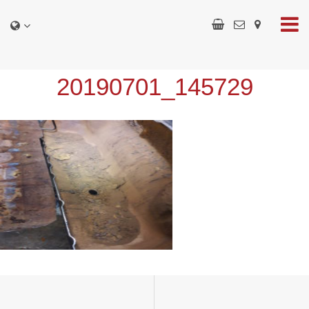
20190701_145729